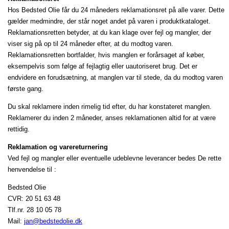
Hos Bedsted Olie får du 24 måneders reklamationsret på alle varer. Dette
gælder medmindre, der står noget andet på varen i produktkataloget.
Reklamationsretten betyder, at du kan klage over fejl og mangler, der
viser sig på op til 24 måneder efter, at du modtog varen.
Reklamationsretten bortfalder, hvis manglen er forårsaget af køber,
eksempelvis som følge af fejlagtig eller uautoriseret brug. Det er
endvidere en forudsætning, at manglen var til stede, da du modtog varen
første gang.
Du skal reklamere inden rimelig tid efter, du har konstateret manglen.
Reklamerer du inden 2 måneder, anses reklamationen altid for at være
rettidig.
Reklamation og varereturnering
Ved fejl og mangler eller eventuelle udeblevne leverancer bedes De rette
henvendelse til :
Bedsted Olie
CVR: 20 51 63 48
Tlf.nr. 28 10 05 78
Mail:
jan@bedstedolie.dk