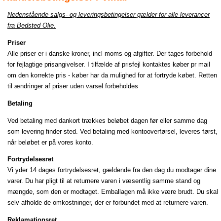
Nedenstående salgs- og leveringsbetingelser gælder for alle leverancer
fra Bedsted Olie.
Priser
Alle priser er i danske kroner, incl moms og afgifter. Der tages forbehold
for fejlagtige prisangivelser. I tilfælde af prisfejl kontaktes køber pr mail
om den korrekte pris - køber har da mulighed for at fortryde købet. Retten
til ændringer af priser uden varsel forbeholdes
Betaling
Ved betaling med dankort trækkes beløbet dagen før eller samme dag
som levering finder sted. Ved betaling med kontooverførsel, leveres først,
når beløbet er på vores konto.
Fortrydelsesret
Vi yder 14 dages fortrydelsesret, gældende fra den dag du modtager dine
varer. Du har pligt til at returnere varen i væsentlig samme stand og
mængde, som den er modtaget. Emballagen må ikke være brudt. Du skal
selv afholde de omkostninger, der er forbundet med at returnere varen.
Reklamationsret